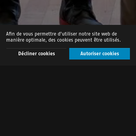
Afin de vous permettre d'utiliser notre site web de
manière optimale, des cookies peuvent être utilisés.
Décliner cookies
Autoriser cookies
DE
FR
EN
KISTAG Dekopack AG
Industriestrasse 10
Postfach 161
6170 Schüpfheim
Tel. 041 485 70 00
info(at)kistag.ch