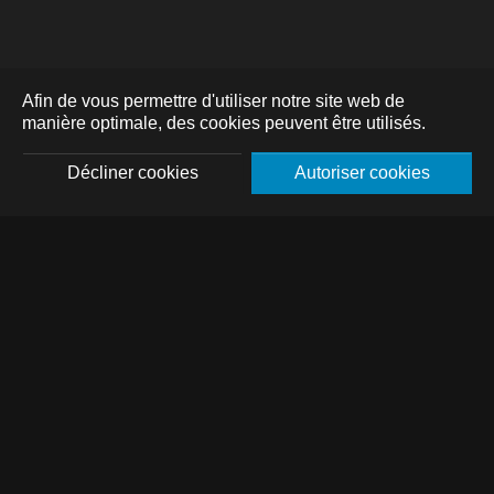
Afin de vous permettre d'utiliser notre site web de
manière optimale, des cookies peuvent être utilisés.
Décliner cookies
Autoriser cookies
DE
FR
EN
À propos de nous
Équipe
Postes à pourvoir
Power Day
Durabilité
Sponsoring
Presse