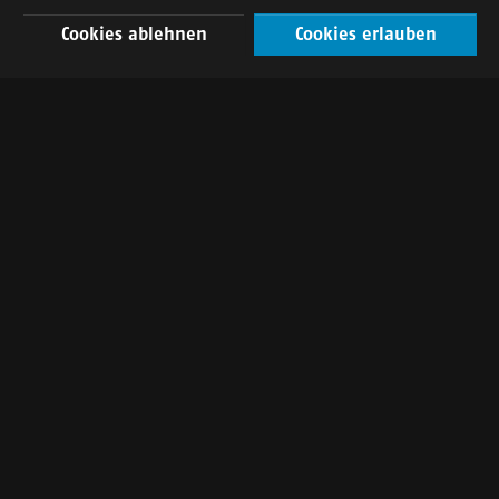
Cookies ablehnen
Cookies erlauben
DE
FR
EN
Eine Garderobe als Statement
Fast zu schön zum Kleider Aufhängen: Diese Garderobe
ist ein echter Blickfang. Perfekt integriert und dennoch
ganz eigenständig: Wunderschönes Holz, elegante
Beleuchtung, Sitznische und intelligent platzierter
Stauraum. Wer sagt, dass Garderoben langweilig sind?
Besondere Merkmale: