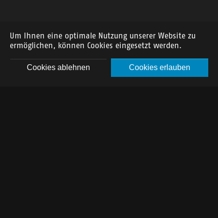
Um Ihnen eine optimale Nutzung unserer Website zu
ermöglichen, können Cookies eingesetzt werden.
Cookies ablehnen
Cookies erlauben
DE
FR
EN
Ein Küchentraum in Holz und
Schwarz
Das elegante Nussbaum Dekor bildet – auch dank der
perfekt platzierten Lampen - einen warmen Kontrast